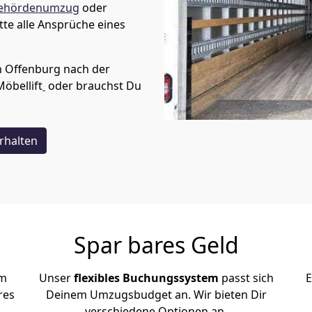
ehördenumzug
oder
te alle Ansprüche eines
n
Offenburg
nach der
Möbellift
oder brauchst Du
rhalten
Spar bares Geld
em
Unser
flexibles Buchungssystem
passt sich
E
res
Deinem Umzugsbudget an. Wir bieten Dir
verschiedene Optionen an.