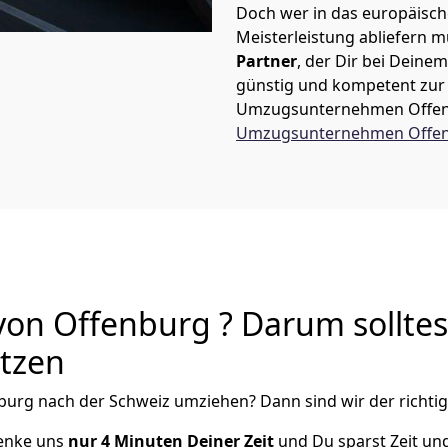
Doch wer in das europäische
Meisterleistung abliefern 
Partner
, der Dir bei Dein
günstig und kompetent zur S
Umzugsunternehmen Offe
Umzugsunternehmen Offe
on Offenburg ? Darum solltes
utzen
burg
nach der Schweiz
umziehen? Dann sind wir der richtig
henke uns
nur
4
Minuten Deiner Zeit
und Du sparst Zeit un