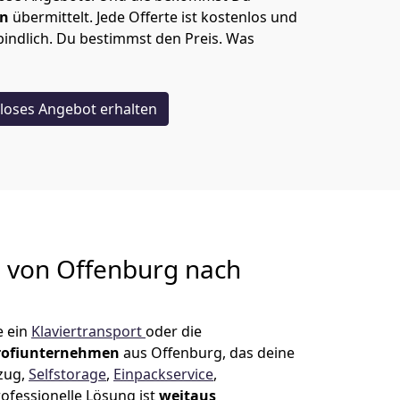
en
übermittelt. Jede Offerte ist kostenlos und
indlich. Du bestimmst den Preis. Was
loses Angebot erhalten
g von
Offenburg nach
e ein
Klaviertransport
oder die
rofiunternehmen
aus Offenburg, das deine
mzug,
Selfstorage
,
Einpackservice
,
ofessionelle Lösung ist
weitaus