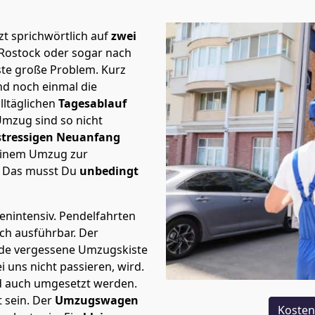
t sprichwörtlich auf
zwei
 Rostock oder sogar nach
rste große Problem.
Kurz
d noch einmal die
lltäglichen
Tagesablauf
Umzug sind so nicht
stressigen Neuanfang
 einem Umzug zur
. Das musst Du
unbedingt
tenintensiv. Pendelfahrten
ich ausführbar.
Der
Jede vergessene Umzugskiste
i uns nicht passieren, wird.
d auch umgesetzt werden.
 sein. Der
Umzugswagen
Kosten