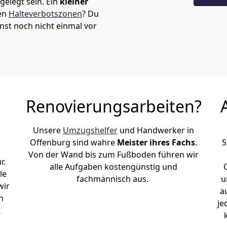
elegt sein. Ein
kleiner
den
Halteverbotszonen
? Du
nst noch nicht einmal vor
Renovierungsarbeiten?
Unsere
Umzugshelfer
und Handwerker in
Offenburg sind wahre
Meister ihres Fachs
.
S
Von der Wand bis zum Fußboden führen wir
r.
alle Aufgaben kostengünstig und
le
fachmännisch aus.
u
wir
a
h
je
t