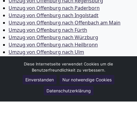
Umzug von Offenburg nach Regensburg
Umzug von Offenburg nach Paderborn
Umzug von Offenburg nach Ingolstadt
Umzug von Offenburg nach Offenbach am Main
Umzug von Offenburg nach Fürth
Umzug von Offenburg nach Würzburg
Umzug von Offenburg nach Heilbronn
Umzug von Offenburg nach Ulm
Umzug von Offenburg nach Pforzheim
Diese Internetseite verwendet Cookies um die
Umzug von Offenburg nach Wolfsburg
Benutzerfreundlichkeit zu verbessern.
Umzug von Offenburg nach Bottrop
Einverstanden
Nur notwendige Cookies
Umzug von Offenburg nach Göttingen
Umzug von Offenburg nach Reutlingen
Datenschutzerklärung
Umzug von Offenburg nach Bremer­haven
Umzug von Offenburg nach Koblenz
Umzug von Offenburg nach Erlangen
Umzug von Offenburg nach Bergisch Gladbach
Umzug von Offenburg nach Remscheid
Umzug von Offenburg nach Jena