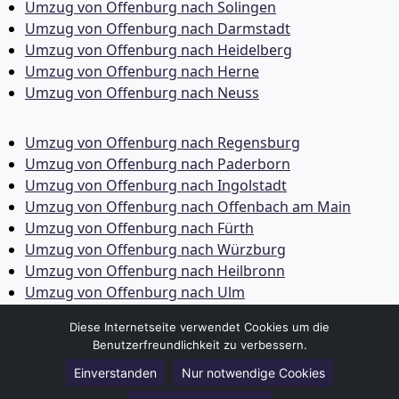
Umzug von Offenburg nach Solingen
Umzug von Offenburg nach Darmstadt
Umzug von Offenburg nach Heidelberg
Umzug von Offenburg nach Herne
Umzug von Offenburg nach Neuss
Umzug von Offenburg nach Regensburg
Umzug von Offenburg nach Paderborn
Umzug von Offenburg nach Ingolstadt
Umzug von Offenburg nach Offenbach am Main
Umzug von Offenburg nach Fürth
Umzug von Offenburg nach Würzburg
Umzug von Offenburg nach Heilbronn
Umzug von Offenburg nach Ulm
Umzug von Offenburg nach Pforzheim
Diese Internetseite verwendet Cookies um die
Umzug von Offenburg nach Wolfsburg
Benutzerfreundlichkeit zu verbessern.
Umzug von Offenburg nach Bottrop
Einverstanden
Nur notwendige Cookies
Umzug von Offenburg nach Göttingen