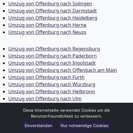
Umzug von Offenburg nach Solingen
Umzug von Offenburg nach Darmstadt
Umzug von Offenburg nach Heidelberg
Umzug von Offenburg nach Herne
Umzug von Offenburg nach Neuss
Umzug von Offenburg nach Regensburg
Umzug von Offenburg nach Paderborn
Umzug von Offenburg nach Ingolstadt
Umzug von Offenburg nach Offenbach am Main
Umzug von Offenburg nach Fürth
Umzug von Offenburg nach Würzburg
Umzug von Offenburg nach Heilbronn
Umzug von Offenburg nach Ulm
Umzug von Offenburg nach Pforzheim
Diese Internetseite verwendet Cookies um die
Umzug von Offenburg nach Wolfsburg
Benutzerfreundlichkeit zu verbessern.
Umzug von Offenburg nach Bottrop
Einverstanden
Nur notwendige Cookies
Umzug von Offenburg nach Göttingen