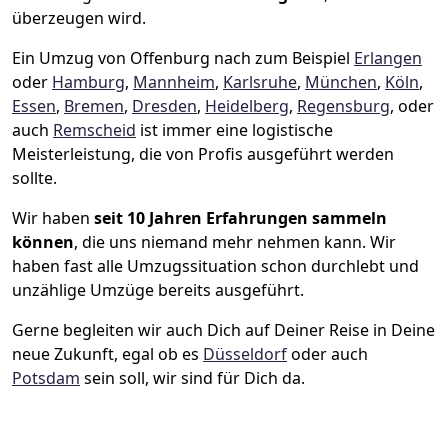
überzeugen wird.
Ein Umzug von Offenburg nach zum Beispiel
Erlangen
oder
Hamburg
,
Mannheim
,
Karlsruhe
,
München
,
Köln
,
Essen
,
Bremen
,
Dresden
,
Heidelberg
,
Regensburg
, oder
auch
Remscheid
ist immer eine logistische
Meisterleistung, die von Profis ausgeführt werden
sollte.
Wir haben
seit
10 Jahren Erfahrungen sammeln
können
, die uns niemand mehr nehmen kann. Wir
haben fast alle Umzugssituation schon durchlebt und
unzählige Umzüge bereits ausgeführt.
Gerne begleiten wir auch Dich auf Deiner Reise in Deine
neue Zukunft, egal ob es
Düsseldorf
oder auch
Potsdam
sein soll, wir sind für Dich da.